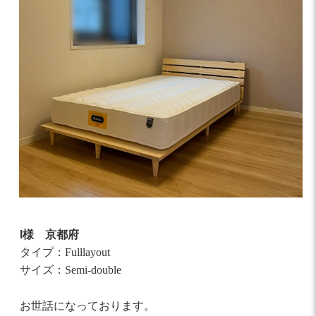
ジ
送
り
I様
京都府
タイプ：Fulllayout
サイズ：Semi-double
お世話になっております。