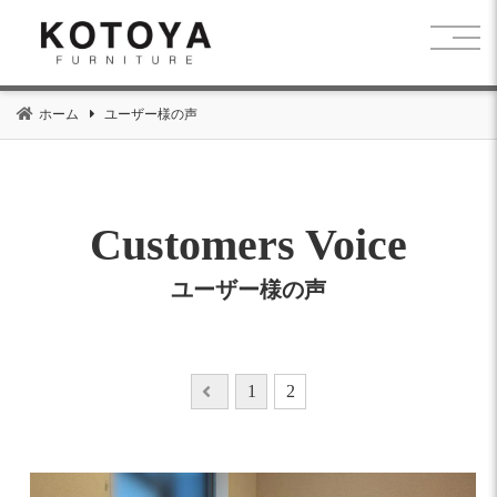
コ
ン
テ
ン
ホーム
ユーザー様の声
ツ
へ
移
動
Customers Voice
ユーザー様の声
投
1
2
稿
の
ペ
ー