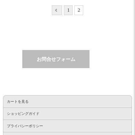
べ物まで教えて下さり、とても良い思い出になりまし
投
1
2
た。LINEでのご対応もとてもスムーズで、どこをとっ
稿
ても大満足です！
の
永く大切に使わせて頂きます。ありがとうございまし
ペ
た。
ー
ジ
送
お問合せフォーム
り
カートを見る
ショッピングガイド
プライバシーポリシー